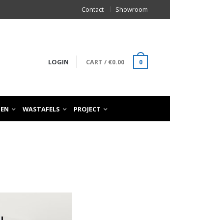
Contact
Showroom
LOGIN
CART
/
€
0.00
0
TEN
WASTAFELS
PROJECT