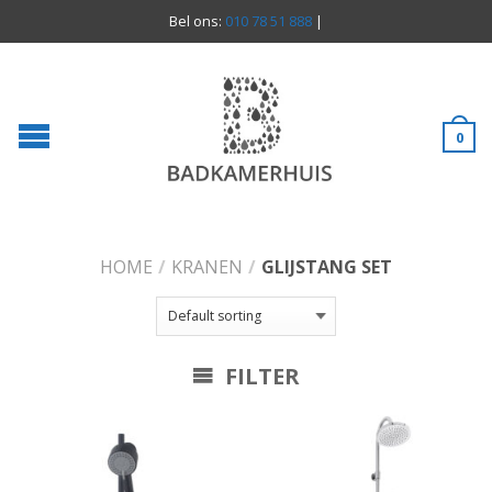
Bel ons:
010 78 51 888
|
0
HOME
/
KRANEN
/
GLIJSTANG SET
FILTER