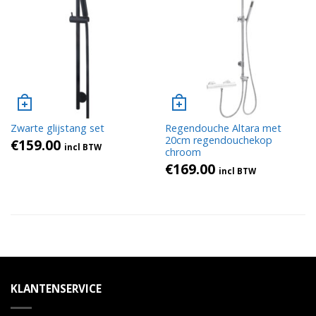
Zwarte glijstang set
Regendouche Altara met
20cm regendouchekop
€
159.00
incl BTW
chroom
€
169.00
incl BTW
KLANTENSERVICE