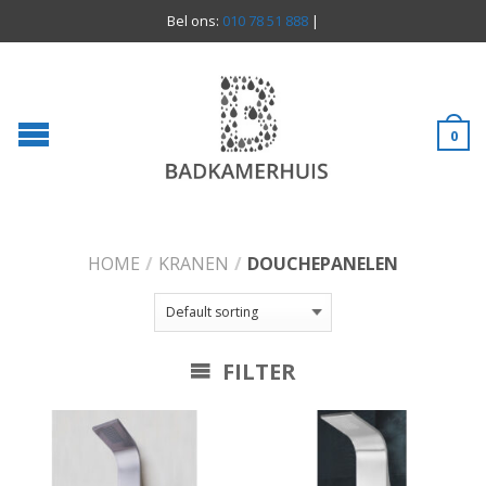
Bel ons:
010 78 51 888
|
0
HOME
/
KRANEN
/
DOUCHEPANELEN
FILTER