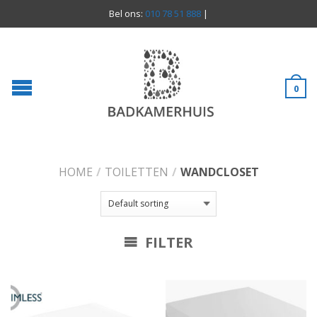
Bel ons:
010 78 51 888
|
0
HOME
/
TOILETTEN
/
WANDCLOSET
FILTER