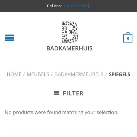
Bel ons:
010 78 51 888
|
0
HOME
/
MEUBELS
/
BADKAMERMEUBELS
/
SPIEGELS
FILTER
No products were found matching your selection.