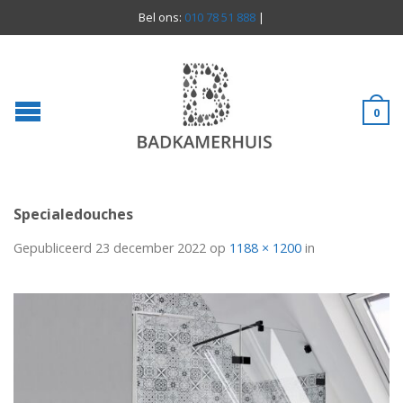
Bel ons:
010 78 51 888
|
0
Specialedouches
Gepubliceerd
23 december 2022
op
1188 × 1200
in