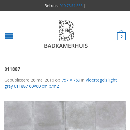
Bel ons:
010 78 51 888
|
0
011887
Gepubliceerd
28 mei 2016
op
757 × 759
in
Vloertegels light
grey 011887 60×60 cm p/m2