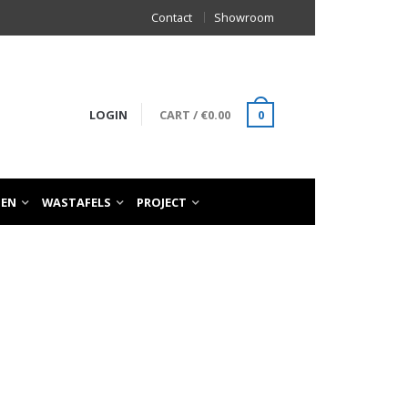
Contact
Showroom
LOGIN
CART
/
€
0.00
0
TEN
WASTAFELS
PROJECT