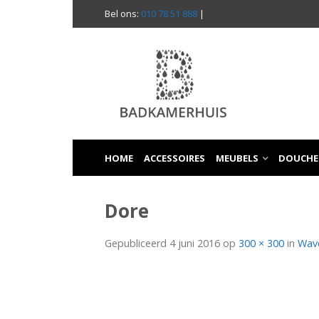
Bel ons:
010 78 51 888
|
HOME
ACCESSOIRES
MEUBELS
DOUCHE
Dore
Gepubliceerd
4 juni 2016
op
300 × 300
in
Wav