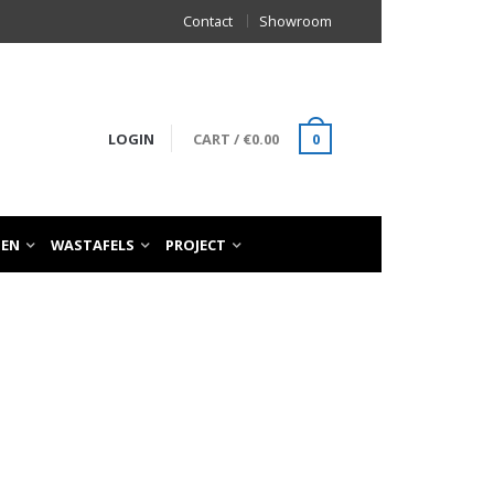
Contact
Showroom
LOGIN
CART
/
€
0.00
0
TEN
WASTAFELS
PROJECT