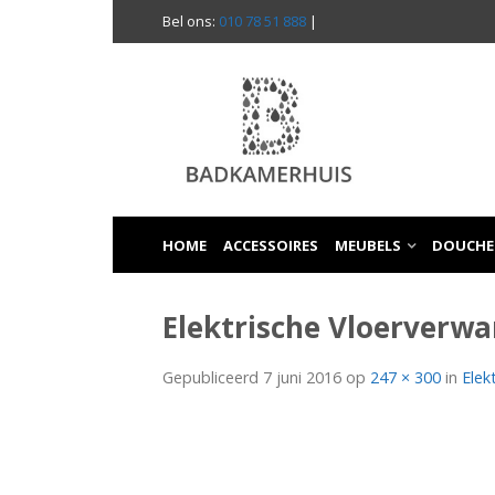
Bel ons:
010 78 51 888
|
HOME
ACCESSOIRES
MEUBELS
DOUCHE
Elektrische Vloerverwa
Gepubliceerd
7 juni 2016
op
247 × 300
in
Elek