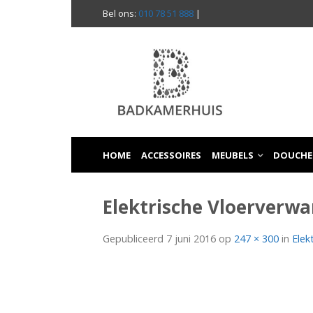
Bel ons:
010 78 51 888
|
HOME
ACCESSOIRES
MEUBELS
DOUCHE
Elektrische Vloerverwa
Gepubliceerd
7 juni 2016
op
247 × 300
in
Elek