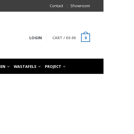
Contact
Showroom
LOGIN
CART
/
€
0.00
0
TEN
WASTAFELS
PROJECT