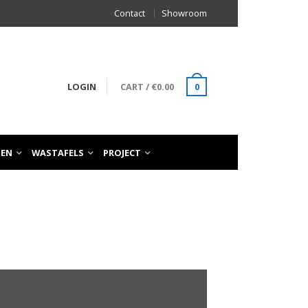
Contact
Showroom
LOGIN
CART
/
€
0.00
0
TEN
WASTAFELS
PROJECT