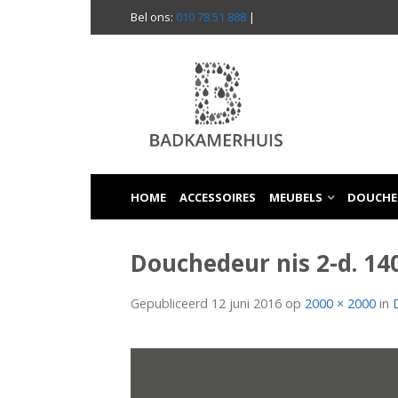
Bel ons:
010 78 51 888
|
HOME
ACCESSOIRES
MEUBELS
DOUCHE
Douchedeur nis 2-d. 14
Gepubliceerd
12 juni 2016
op
2000 × 2000
in