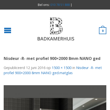
Bel ons:
010 78 51 888
|
0
Nisdeur -R- met profiel 900×2000 8mm NANO ged
Gepubliceerd
12 juni 2016
op
1500 × 1500
in
Nisdeur -R- met
profiel 900×2000 8mm NANO ged.matglas