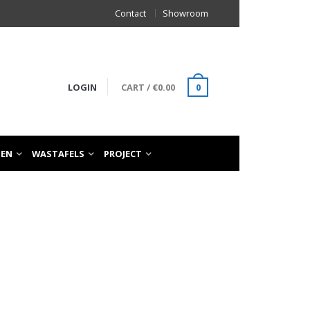
Contact
Showroom
LOGIN
CART
/
€
0.00
0
TEN
WASTAFELS
PROJECT