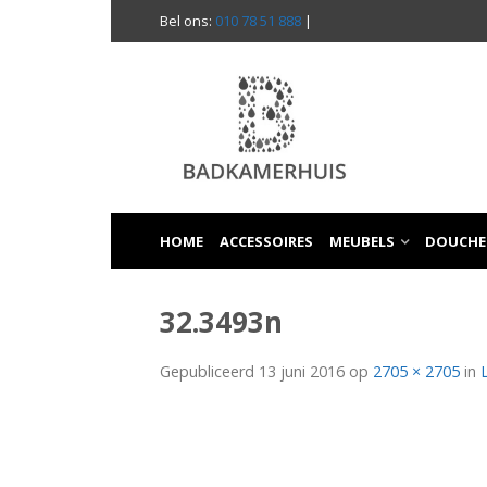
Bel ons:
010 78 51 888
|
HOME
ACCESSOIRES
MEUBELS
DOUCHE
32.3493n
Gepubliceerd
13 juni 2016
op
2705 × 2705
in