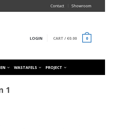
Contact
Showroom
LOGIN
CART
/
€
0.00
0
TEN
WASTAFELS
PROJECT
m 1