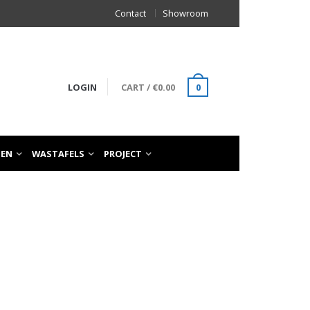
Contact
Showroom
LOGIN
CART
/
€
0.00
0
TEN
WASTAFELS
PROJECT