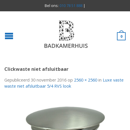
Bel ons:
010 78 51 888
|
0
Clickwaste niet afsluitbaar
Gepubliceerd
30 november 2016
op
2560 × 2560
in
Luxe vaste
waste niet afsluitbaar 5/4 RVS look