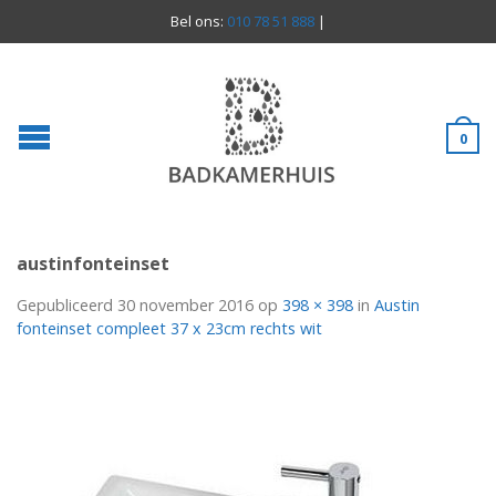
Bel ons:
010 78 51 888
|
0
austinfonteinset
Gepubliceerd
30 november 2016
op
398 × 398
in
Austin
fonteinset compleet 37 x 23cm rechts wit