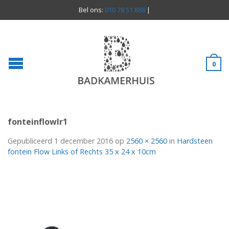
Bel ons:
010 78 51 888
|
0
fonteinflowlr1
Gepubliceerd
1 december 2016
op
2560 × 2560
in
Hardsteen
fontein Flow Links of Rechts 35 x 24 x 10cm