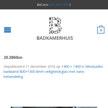
Bel ons:
010 78 51 888
|
0
20.3860nn
Gepubliceerd
11 december 2016
op
1400 × 1400
in
Wiesbaden
badwand 800×1500 6mm veiligheidsglas met nano
behandeling