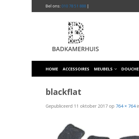
Bel ons:
010 78 51 888
|
HOME
ACCESSOIRES
MEUBELS
DOUCHE
blackflat
Gepubliceerd
11 oktober 2017
op
764 × 764
i