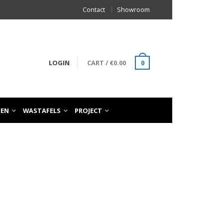
Contact
Showroom
LOGIN
CART
/
€
0.00
0
TEN
WASTAFELS
PROJECT