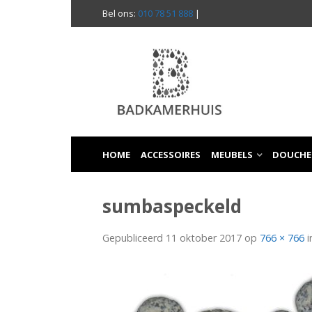
Bel ons:
010 78 51 888
|
HOME
ACCESSOIRES
MEUBELS
DOUCHE
sumbaspeckeld
Gepubliceerd
11 oktober 2017
op
766 × 766
i