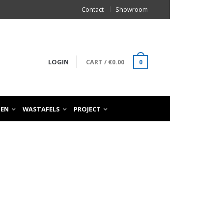
Contact
Showroom
LOGIN
CART
/
€
0.00
0
TEN
WASTAFELS
PROJECT