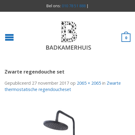
Bel ons:
010 78 51 888
|
0
Zwarte regendouche set
Gepubliceerd
27 november 2017
op
2065 × 2065
in
Zwarte
thermostatische regendoucheset