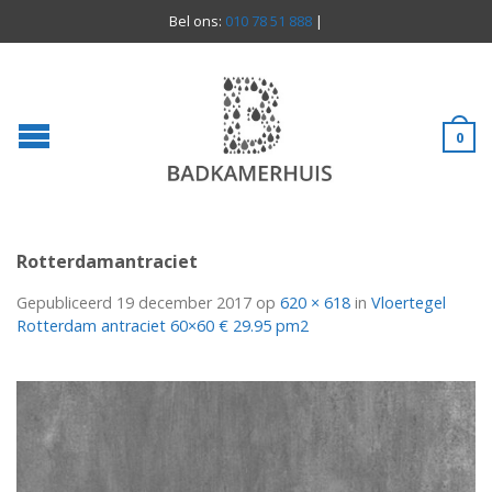
Bel ons:
010 78 51 888
|
0
Rotterdamantraciet
Gepubliceerd
19 december 2017
op
620 × 618
in
Vloertegel
Rotterdam antraciet 60×60 € 29.95 pm2