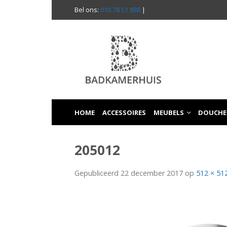
Bel ons:
010 78 51 888
|
HOME
ACCESSOIRES
MEUBELS
DOUCHE
205012
Gepubliceerd
22 december 2017
op
512 × 51