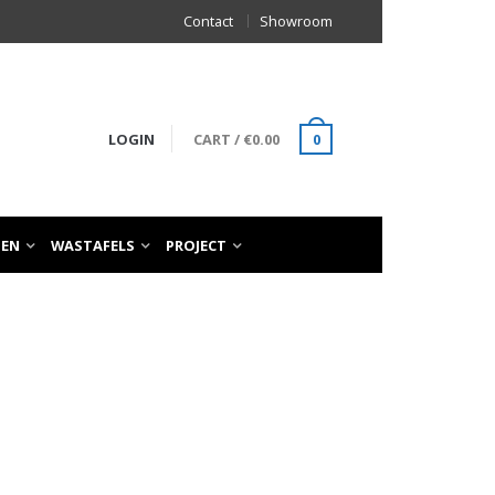
Contact
Showroom
LOGIN
CART
/
€
0.00
0
TEN
WASTAFELS
PROJECT