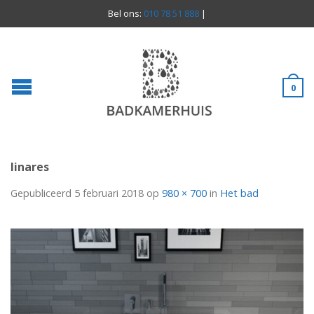
Bel ons:
010 78 51 888
|
0
linares
Gepubliceerd
5 februari 2018
op
980 × 700
in
Het bad