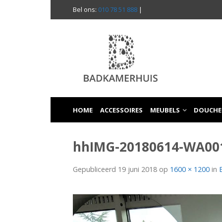
Bel ons:
010 78 51 888
|
HOME
ACCESSOIRES
MEUBELS
DOUCHE
hhIMG-20180614-WA00
Gepubliceerd
19 juni 2018
op
1600 × 1200
in