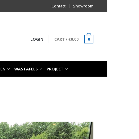
Contact
Showroom
LOGIN
CART
/
€
0.00
0
TEN
WASTAFELS
PROJECT