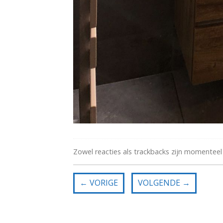
Zowel reacties als trackbacks zijn momenteel
←
VORIGE
VOLGENDE
→