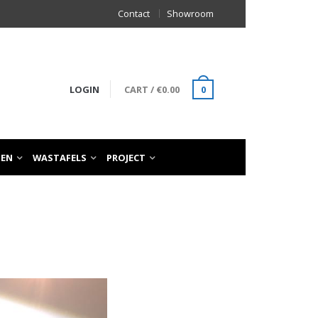
Contact
Showroom
LOGIN
CART
/
€
0.00
0
TEN
WASTAFELS
PROJECT