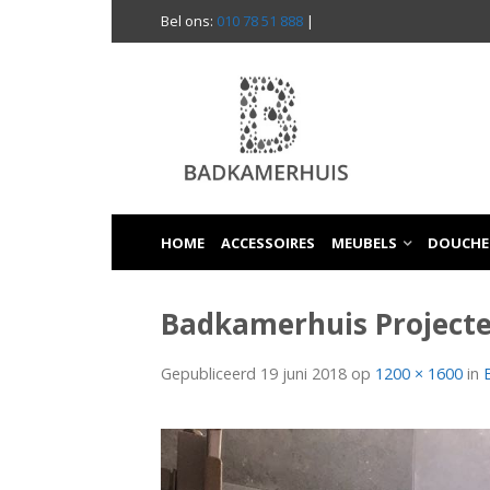
Bel ons:
010 78 51 888
|
HOME
ACCESSOIRES
MEUBELS
DOUCHE
Badkamerhuis Project
Gepubliceerd
19 juni 2018
op
1200 × 1600
in