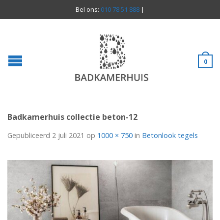
Bel ons:
010 78 51 888
|
0
Badkamerhuis collectie beton-12
Gepubliceerd
2 juli 2021
op
1000 × 750
in
Betonlook tegels