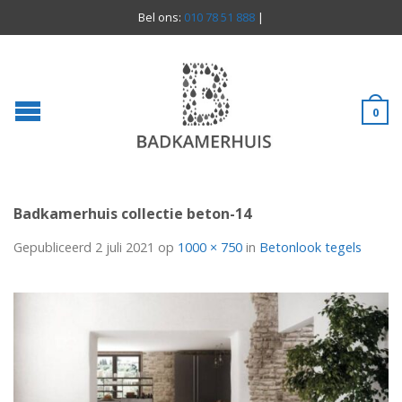
Bel ons:
010 78 51 888
|
0
Badkamerhuis collectie beton-14
Gepubliceerd
2 juli 2021
op
1000 × 750
in
Betonlook tegels