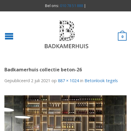
Bel ons:
010 78 51 888
|
0
Badkamerhuis collectie beton-26
Gepubliceerd
2 juli 2021
op
887 × 1024
in
Betonlook tegels