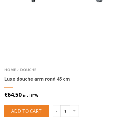
HOME
DOUCHE
/
Luxe douche arm rond 45 cm
€
64.50
incl BTW
ADD TO CART
Luxe douche arm rond 45 cm quantity