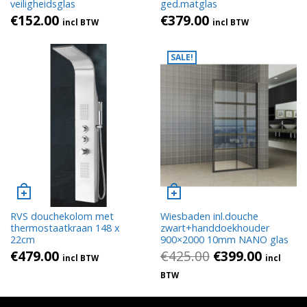
veiligheidsglas
ged.matglas
€
152.00
€
379.00
incl BTW
incl BTW
SALE!
RVS douchekolom met
Wiesbaden inl.douche
thermostaatkraan 148 x
zwart+handdoekhouder
22cm
900×2000 10mm NANO glas
€
479.00
€
425.00
€
399.00
incl BTW
incl
BTW