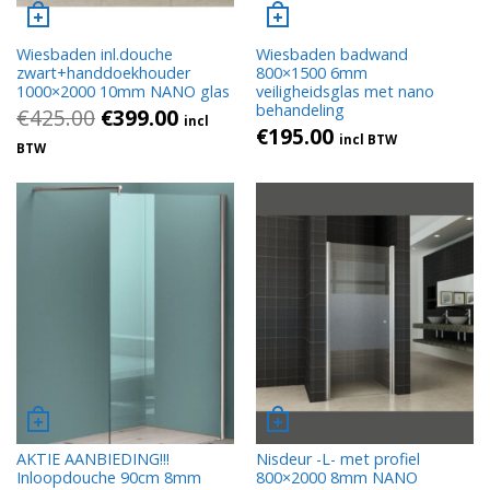
Wiesbaden inl.douche
Wiesbaden badwand
zwart+handdoekhouder
800×1500 6mm
1000×2000 10mm NANO glas
veiligheidsglas met nano
behandeling
€
425.00
€
399.00
incl
€
195.00
incl BTW
BTW
AKTIE AANBIEDING!!!
Nisdeur -L- met profiel
Inloopdouche 90cm 8mm
800×2000 8mm NANO