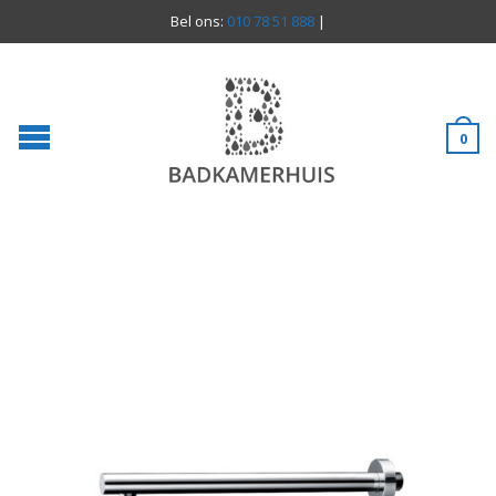
Bel ons:
010 78 51 888
|
0