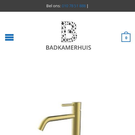
Bel ons:
010 78 51 888
|
0