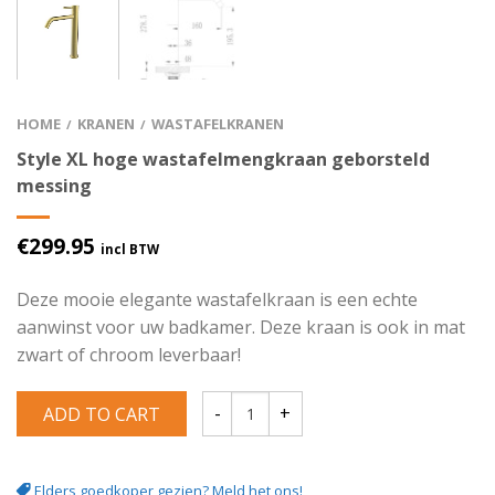
HOME
KRANEN
WASTAFELKRANEN
/
/
Style XL hoge wastafelmengkraan geborsteld
messing
€
299.95
incl BTW
Deze mooie elegante wastafelkraan is een echte
aanwinst voor uw badkamer. Deze kraan is ook in mat
zwart of chroom leverbaar!
ADD TO CART
Style XL hoge wastafelmengkraan gebors
Elders goedkoper gezien? Meld het ons!