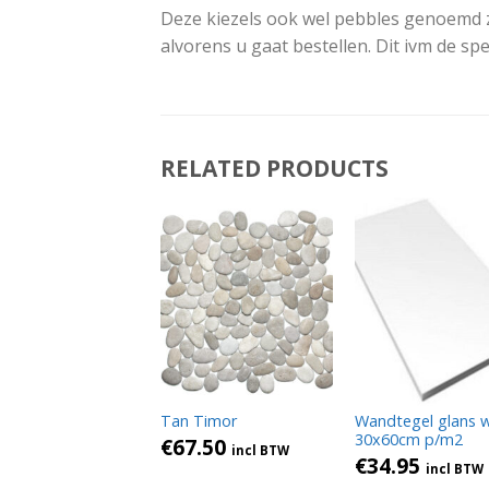
Deze kiezels ook wel pebbles genoemd zij
alvorens u gaat bestellen. Dit ivm de sp
RELATED PRODUCTS
Tan Timor
Wandtegel glans w
30x60cm p/m2
€
67.50
incl BTW
€
34.95
incl BTW