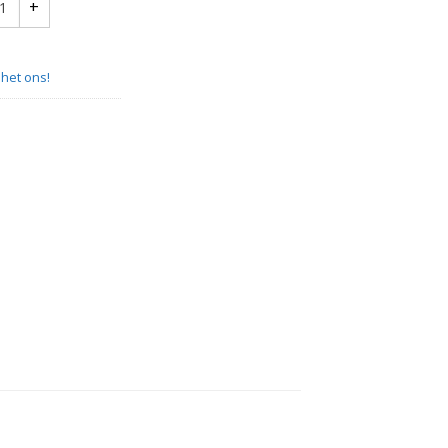
arble sunset quantity
het ons!