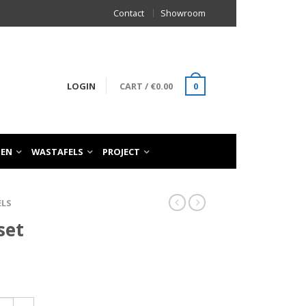
Contact
Showroom
LOGIN
CART
/
€
0.00
0
TEN
WASTAFELS
PROJECT
ELS
set