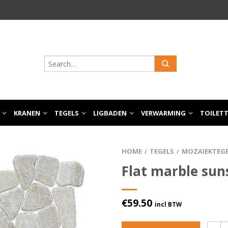
KRANEN
TEGELS
LIGBADEN
VERWARMING
TOILET
HOME
TEGELS
MOZAIEKTEG
/
/
Flat marble sun
€
59.50
incl BTW