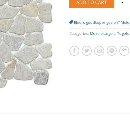
ADD TO CART
Flat m
Elders goedkoper gezien? Meld 
Categories:
Mozaiektegels
,
Tegels