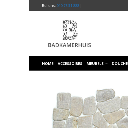
Bel ons:
010 78 51 888
|
HOME
ACCESSOIRES
MEUBELS
DOUCHE