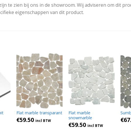
n te zien bij ons in de showroom. Wij adviseren om dit prod
ecifieke eigenschappen van dit product.
it
Flat marble transparant
Flat marble
Sumb
snowmarble
€
59.50
€
67
incl BTW
€
59.50
incl BTW