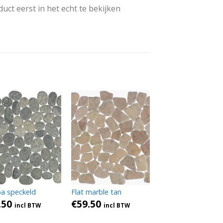
uct eerst in het echt te bekijken
a speckeld
Flat marble tan
.50
€
59.50
incl BTW
incl BTW