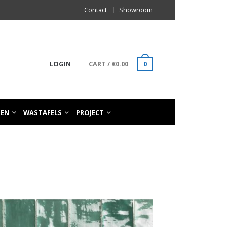
Contact
Showroom
LOGIN
CART
/
€
0.00
0
TEN
WASTAFELS
PROJECT