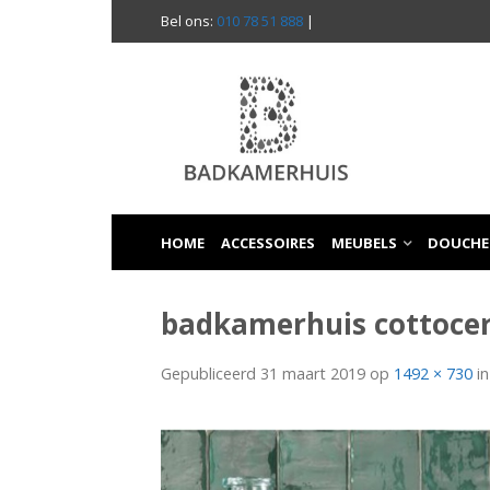
Bel ons:
010 78 51 888
|
HOME
ACCESSOIRES
MEUBELS
DOUCHE
badkamerhuis cottoce
Gepubliceerd
31 maart 2019
op
1492 × 730
i