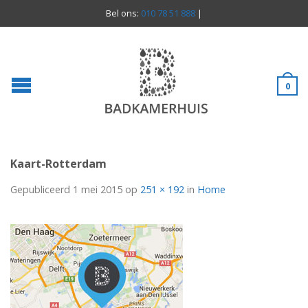
Bel ons:
010 78 51 888
|
0
Kaart-Rotterdam
Gepubliceerd
1 mei 2015
op
251 × 192
in
Home