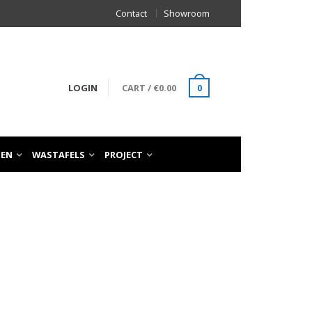
Contact
Showroom
LOGIN
CART
/
€
0.00
0
TEN
WASTAFELS
PROJECT