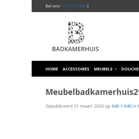
Bel ons:
010 78 51 888
|
HOME
ACCESSOIRES
MEUBELS
DOUCHE
Meubelbadkamerhuis
Gepubliceerd
31 maart 2020
op
640 × 640
in