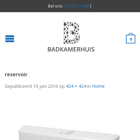
Bel ons:
010 78 51 888
|
0
reservoir
Gepubliceerd
16 juni 2016
op
424 × 424
in
Home