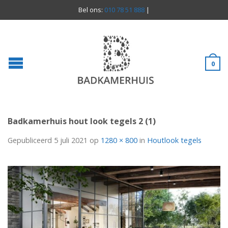
Bel ons:
010 78 51 888
|
0
Badkamerhuis hout look tegels 2 (1)
Gepubliceerd
5 juli 2021
op
1280 × 800
in
Houtlook tegels