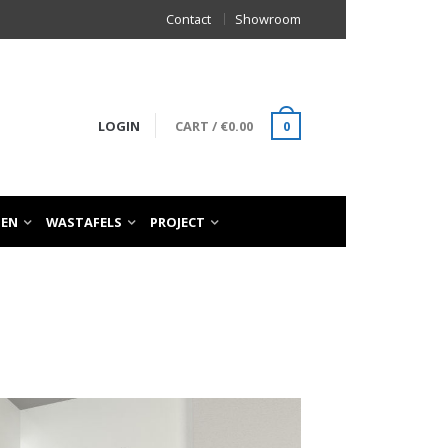
Contact
Showroom
LOGIN
CART
/
€
0.00
0
TEN
WASTAFELS
PROJECT