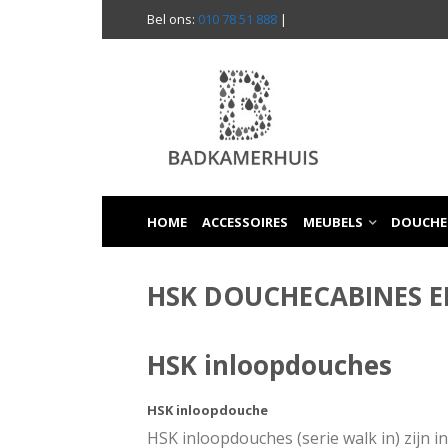
Bel ons:
010 78 51 888
|
HOME
ACCESSOIRES
MEUBELS
DOUCHE
HSK DOUCHECABINES 
HSK inloopdouches
HSK inloopdouche
HSK inloopdouches (serie walk in) zijn i