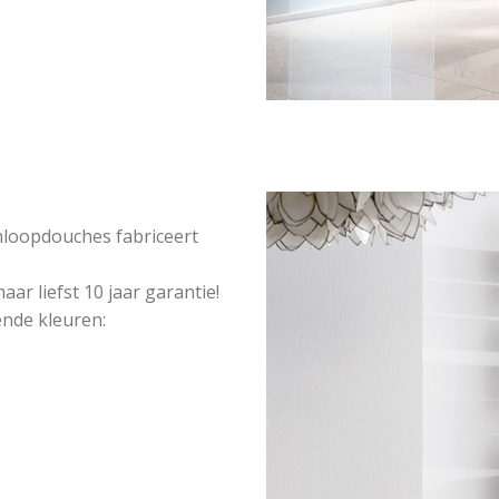
nloopdouches fabriceert
e
aar liefst 10 jaar garantie!
ende kleuren: