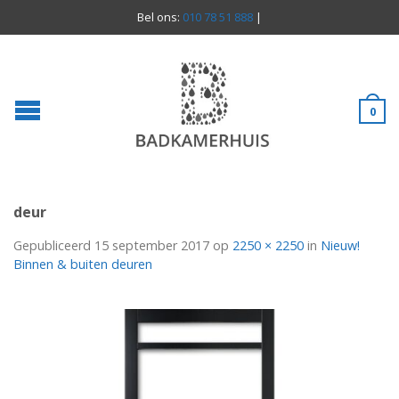
Bel ons:
010 78 51 888
|
0
deur
Gepubliceerd
15 september 2017
op
2250 × 2250
in
Nieuw!
Binnen & buiten deuren