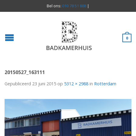
Bel ons:
010 78 51 888
|
0
20150527_163111
Gepubliceerd
23 juni 2015
op
5312 × 2988
in
Rotterdam