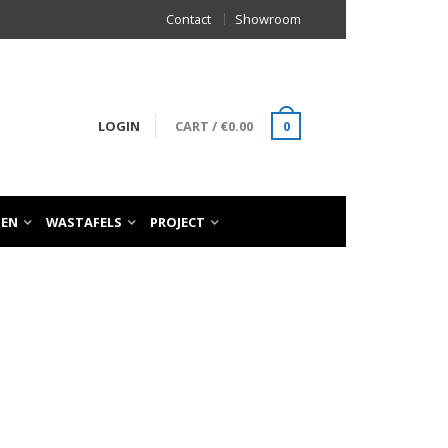
Contact
Showroom
LOGIN
CART
/
€
0.00
0
TEN
WASTAFELS
PROJECT