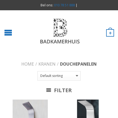
Bel ons:
010 78 51 888
|
0
HOME
/
KRANEN
/
DOUCHEPANELEN
FILTER