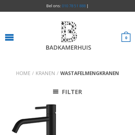
Bel ons:
010 78 51 888
|
0
HOME
/
KRANEN
/
WASTAFELMENGKRANEN
FILTER