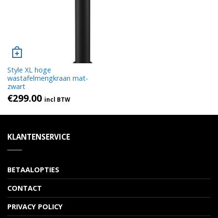
Style XL hoge
wastafelmengkraan mat-
zwart
€
299.00
incl BTW
KLANTENSERVICE
BETAALOPTIES
CONTACT
PRIVACY POLICY