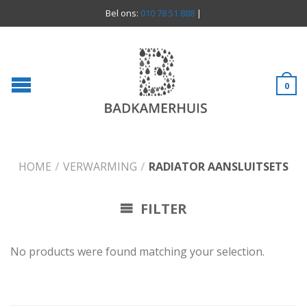
Bel ons:
010 78 51 888
|
0
HOME
/
VERWARMING
/
RADIATOR AANSLUITSETS
FILTER
No products were found matching your selection.