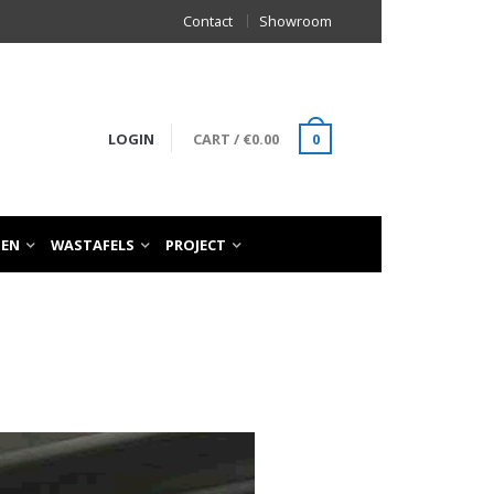
Contact
Showroom
LOGIN
CART
/
€
0.00
0
TEN
WASTAFELS
PROJECT