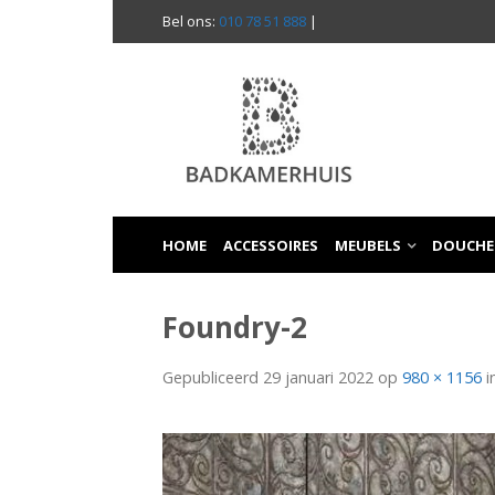
Bel ons:
010 78 51 888
|
HOME
ACCESSOIRES
MEUBELS
DOUCHE
Foundry-2
Gepubliceerd
29 januari 2022
op
980 × 1156
i