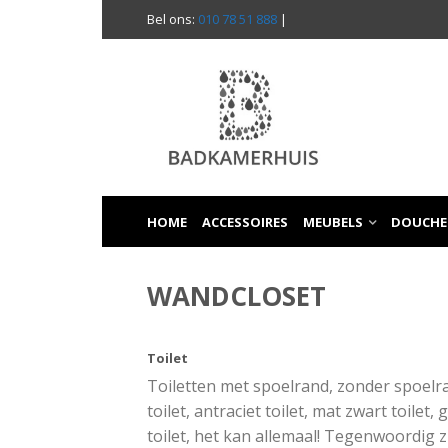
Bel ons:
010 78 51 888
|
HOME
ACCESSOIRES
MEUBELS
DOUCHE
WANDCLOSET
Toilet
Toiletten met spoelrand, zonder spoelran
toilet, antraciet toilet, mat zwart toilet, 
toilet, het kan allemaal! Tegenwoordig z