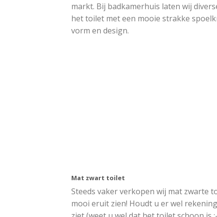
markt. Bij badkamerhuis laten wij diver
het toilet met een mooie strakke spoel
vorm en design.
Mat zwart toilet
Steeds vaker verkopen wij mat zwarte to
mooi eruit zien! Houdt u er wel rekening
ziet (weet u wel dat het toilet schoon is ;-