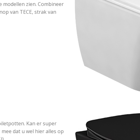
se modellen zien. Combineer
knop van TECE, strak van
iletpotten. Kan er super
 mee dat u wel hier alles op
)).