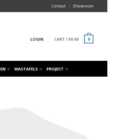
Contact
Showroom
LOGIN
CART
/
€
0.00
0
TEN
WASTAFELS
PROJECT