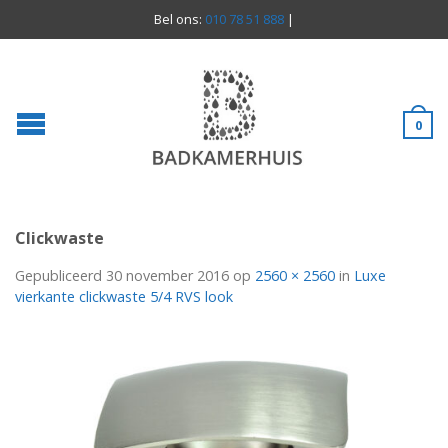
Bel ons:
010 78 51 888
|
0
Clickwaste
Gepubliceerd
30 november 2016
op
2560 × 2560
in
Luxe
vierkante clickwaste 5/4 RVS look