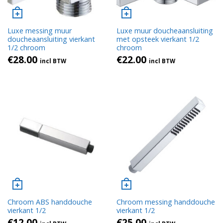
Luxe messing muur
Luxe muur doucheaansluiting
doucheaansluiting vierkant
met opsteek vierkant 1/2
1/2 chroom
chroom
€
28.00
€
22.00
incl BTW
incl BTW
Chroom ABS handdouche
Chroom messing handdouche
vierkant 1/2
vierkant 1/2
€
12.00
€
25.00