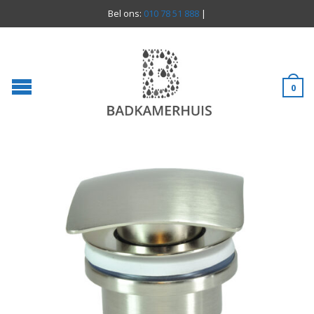
Bel ons:
010 78 51 888
|
0