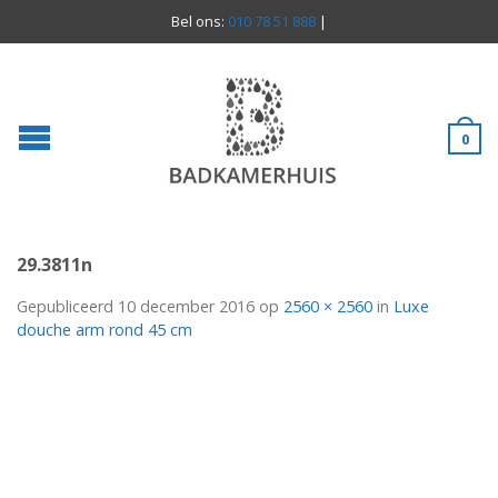
Bel ons:
010 78 51 888
|
0
29.3811n
Gepubliceerd
10 december 2016
op
2560 × 2560
in
Luxe
douche arm rond 45 cm